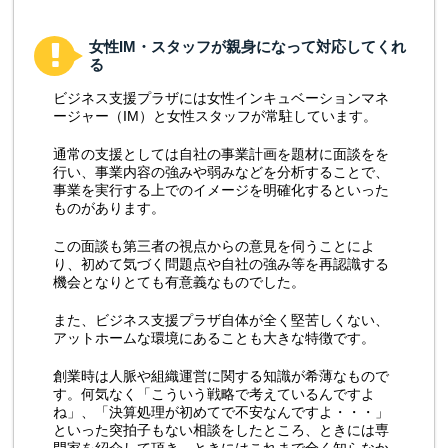
女性IM・スタッフが親身になって対応してくれ
る
ビジネス支援プラザには女性インキュベーションマネ
ージャー（IM）と女性スタッフが常駐しています。
通常の支援としては自社の事業計画を題材に面談をを
行い、事業内容の強みや弱みなどを分析することで、
事業を実行する上でのイメージを明確化するといった
ものがあります。
この面談も第三者の視点からの意見を伺うことによ
り、初めて気づく問題点や自社の強み等を再認識する
機会となりとても有意義なものでした。
また、ビジネス支援プラザ自体が全く堅苦しくない、
アットホームな環境にあることも大きな特徴です。
創業時は人脈や組織運営に関する知識が希薄なもので
す。何気なく「こういう戦略で考えているんですよ
ね」、「決算処理が初めてで不安なんですよ・・・」
といった突拍子もない相談をしたところ、ときには専
門家を紹介して頂き、ときにはこれまで全く知らなか