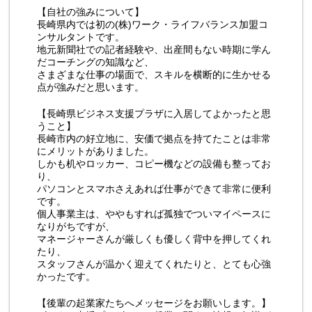
【自社の強みについて】
長崎県内では初の(株)ワーク・ライフバランス加盟コ
ンサルタントです。
地元新聞社での記者経験や、出産間もない時期に学ん
だコーチングの知識など、
さまざまな仕事の場面で、スキルを横断的に生かせる
点が強みだと思います。
【長崎県ビジネス支援プラザに入居してよかったと思
うこと】
長崎市内の好立地に、安価で拠点を持てたことは非常
にメリットがありました。
しかも机やロッカー、コピー機などの設備も整ってお
り、
パソコンとスマホさえあれば仕事ができて非常に便利
です。
個人事業主は、ややもすれば孤独でついマイペースに
なりがちですが、
マネージャーさんが厳しくも優しく背中を押してくれ
たり、
スタッフさんが温かく迎えてくれたりと、とても心強
かったです。
【後輩の起業家たちへメッセージをお願いします。】