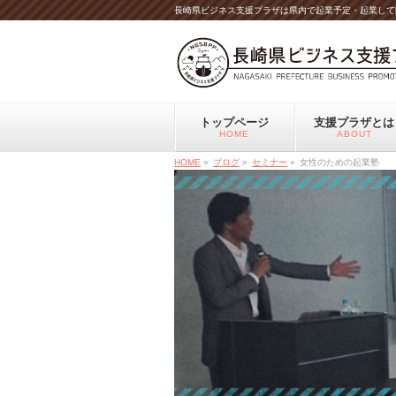
長崎県ビジネス支援プラザは県内で起業予定・起業して
トップページ
支援プラザとは
HOME
ABOUT
HOME
»
ブログ
»
セミナー
»
女性のための起業塾