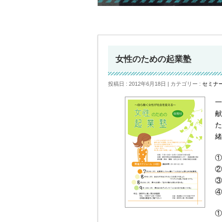
女性のための起業塾
投稿日 : 2012年6月18日
カテゴリー :
セミナ
一
献
た
緒
①
②
③
④
①