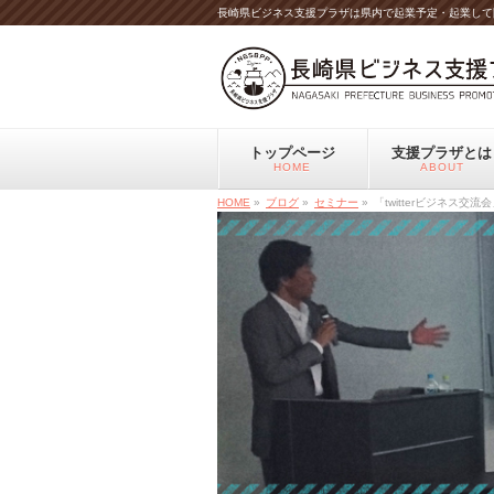
長崎県ビジネス支援プラザは県内で起業予定・起業して
トップページ
支援プラザとは
HOME
ABOUT
HOME
»
ブログ
»
セミナー
»
「twitterビジネス交流