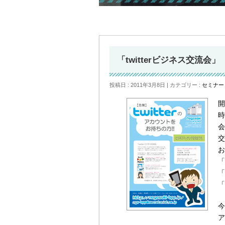
「twitterビジネス交流会」
投稿日 : 2011年3月8日
カテゴリー :
セミナー
開
時
会
交
お
「
「
「
今
ア