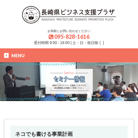
お気軽にお問い合わせください
095-828-1616
受付時間 9:00 - 18:00 [ 土・日・祝日除く ]
MENU
HOME
»
ブログ
»
セミナー
»
ネコでも書ける事業計画
ネコでも書ける事業計画