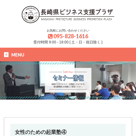
お気軽にお問い合わせください
095-828-1616
受付時間 9:00 - 18:00 [ 土・日・祝日除く ]
MENU
HOME
»
ブログ
»
セミナー
»
女性のための起業塾④
女性のための起業塾④