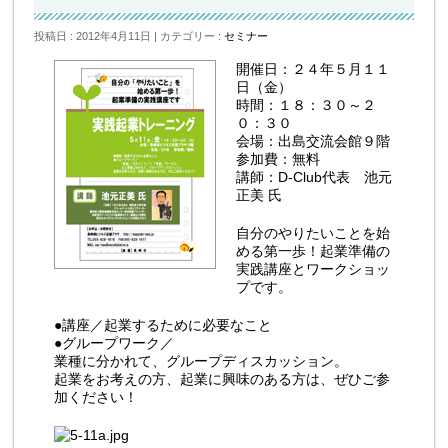
投稿日 : 2012年4月11日
カテゴリー :
セミナー
開催日：２４年５月１１
日（金）
時間：１８：３０～２
０：３０
会場：出島交流会館９階
参加費：無料
講師：D-Club代表 池元
正美 氏
自分のやりたいことを始
める第一歩！起業準備の
実践講座とワークショッ
プです。
●講座／起業するために必要なこと
●グループワーク／
業種に分かれて、グループディスカッション。
起業をお考えの方、起業に興味のある方は、ぜひご参
加ください！