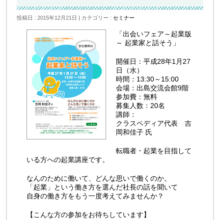
投稿日 : 2015年12月21日
カテゴリー :
セミナー
「出会いフェア～起業版
～ 起業家と話そう」
開催日：平成28年1月27
日（水）
時間：13:30～15:00
会場：出島交流会館9階
参加費：無料
募集人数：20名
講師：
クラスペディア代表 吉
岡和佳子 氏
転職者・起業を目指して
いる方への起業講座です。
なんのために働いて、どんな思いで働くのか。
「起業」という働き方を選んだ社長の話を聞いて
自身の働き方をもう一度考えてみませんか？
【こんな方の参加をお待ちしています】