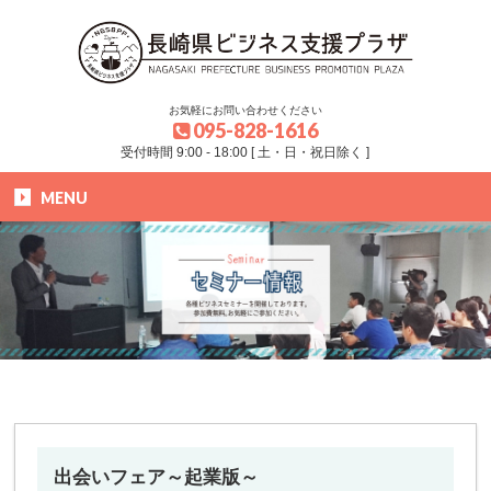
お気軽にお問い合わせください
095-828-1616
受付時間 9:00 - 18:00 [ 土・日・祝日除く ]
MENU
HOME
»
ブログ
»
セミナー
»
出会いフェア～起業版～
出会いフェア～起業版～