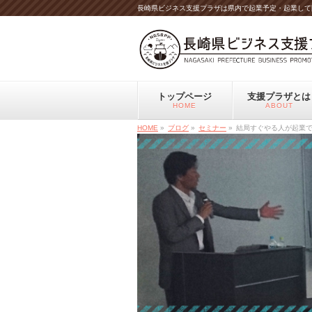
長崎県ビジネス支援プラザは県内で起業予定・起業して
トップページ
支援プラザとは
HOME
ABOUT
HOME
»
ブログ
»
セミナー
»
結局すぐやる人が起業