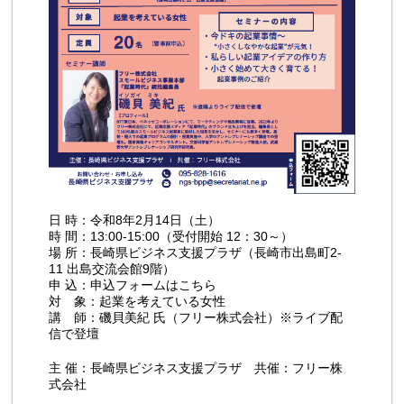
日 時：令和8年2月14日（土）
時 間：13:00-15:00（受付開始 12：30～）
場 所：長崎県ビジネス支援プラザ（長崎市出島町2-
11 出島交流会館9階）
申 込：
申込フォームはこちら
対 象：起業を考えている女性
講 師：磯貝美紀 氏（フリー株式会社）※ライブ配
信で登壇
主 催：長崎県ビジネス支援プラザ 共催：フリー株
式会社