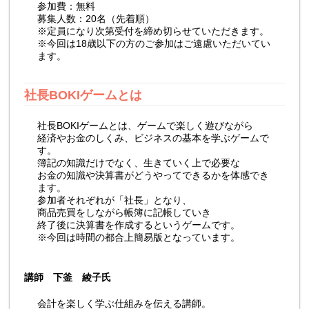
参加費：無料
募集人数：20名（先着順）
※定員になり次第受付を締め切らせていただきます。
※今回は18歳以下の方のご参加はご遠慮いただいてい
ます。
社長BOKIゲームとは
社長BOKIゲームとは、ゲームで楽しく遊びながら
経済やお金のしくみ、ビジネスの基本を学ぶゲームで
す。
簿記の知識だけでなく、生きていく上で必要な
お金の知識や決算書がどうやってできるかを体感でき
ます。
参加者それぞれが「社長」となり、
商品売買をしながら帳簿に記帳していき
終了後に決算書を作成するというゲームです。
※今回は時間の都合上簡易版となっています。
講師 下釜 綾子氏
会計を楽しく学ぶ仕組みを伝える講師。