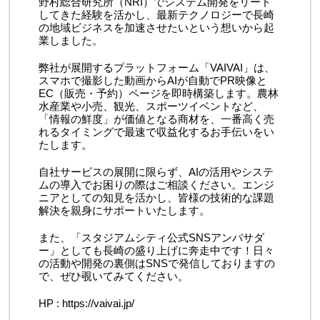
野村総合研究所（
NRI
）でシステム開発をリード
してきた経験を活かし、最新テクノロジーで長崎
の地域ビジネスを加速させたいという想いから起
業しました。
弊社が展開するプラットフォーム「
VAIVAI
」は、
スマホで撮影した動画から
AI
が自動で
PR
映像と
EC
（販売・予約）ページを即時構築します。農林
水産業や小売、観光、スポーツイベントなど、
「情報の鮮度」が価値となる商材を、一番高く売
れるタイミングで最速で収益化するお手伝いをい
たします。
自社サービスの展開に限らず、
AI
の活用やシステ
ムの導入でお困りの際はご相談ください。エンジ
ニアとしての知見を活かし、皆様の技術的な課題
解決を親身にサポートいたします。
また、「スタジアムシティ公式
SNS
アンバサダ
ー」としても長崎の盛り上げに奔走中です！日々
の活動や開発の裏側は
SNS
で発信しておりますの
で、ぜひ覗いてみてください。
HP :
https://vaivai.jp/