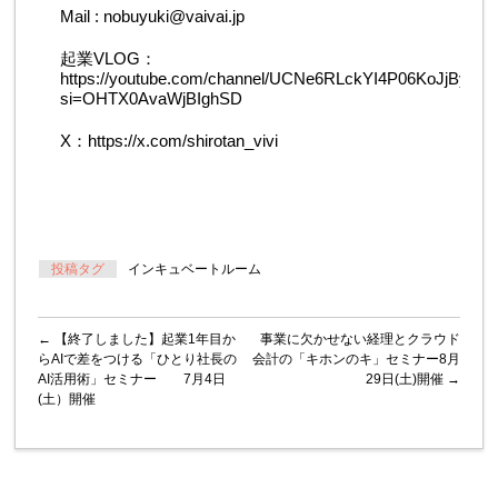
Mail :
nobuyuki@vaivai.jp
起業
VLOG
：
https://youtube.com/channel/UCNe6RLckYI4P06KoJjByNG
si=OHTX0AvaWjBIghSD
X
：
https://x.com/shirotan_vivi
投稿タグ
インキュベートルーム
←
【終了しました】起業1年目か
事業に欠かせない経理とクラウド
らAIで差をつける「ひとり社長の
会計の「キホンのキ」セミナー8月
AI活用術」セミナー 7月4日
29日(土)開催
→
(土）開催