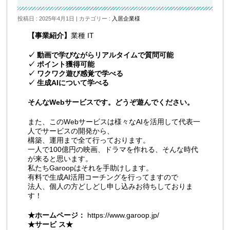
投稿日 : 2025年4月1日
カテゴリー :
入居企業様
【事業紹介】
業種 IT
✓
動画で学びながらリアルタイムで質問可能
✓
ポイント獲得可能
✓
ワクワク遊び感覚で学べる
✓
生成AIについて学べる
そんなWebサービスです。どうぞ遊んでください。
また、このWebサービスは様々なAIを活用して代表一
人でサービスの開発から、
構築、運用まで全て行っております。
一人で100億円の映画、ドラマを作れる、そんな時代
が来ると思います。
私たちGaroopはそれを手助けします。
有料で生成AI活用コーチングを行ってますので
法人、個人の方どしどし申し込みお待ちしておりま
す！
★ホームページ：
https://www.garoop.jp/
★
サービ ス★