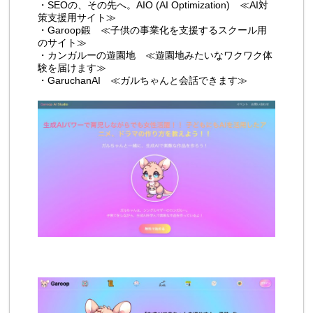
・
SEOの、その先へ。AIO (AI Optimization)
≪AI対
策支援用サイト≫
・
Garoop鍛
≪子供の事業化を支援するスクール用
のサイト≫
・
カンガルーの遊園地
≪遊園地みたいなワクワク体
験を届けます≫
・
GaruchanAI
≪ガルちゃんと会話できます≫