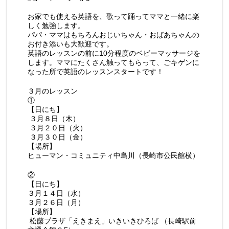
お家でも使える英語を、歌って踊ってママと一緒に楽
しく勉強します。
パパ・ママはもちろんおじいちゃん・おばあちゃんの
お付き添いも大歓迎です。
英語のレッスンの前に10分程度のベビーマッサージを
します。ママにたくさん触ってもらって、ごキゲンに
なった所で英語のレッスンスタートです！
３月のレッスン
①
【日にち】
３月８日（木）
３月２０日（火）
３月３０日（金）
【場所】
ヒューマン・コミュニティ中島川（長崎市公民館横）
②
【日にち】
３月１４日（水）
３月２６日（月）
【場所】
松藤プラザ「えきまえ」いきいきひろば （長崎駅前