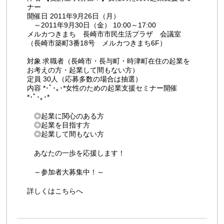
ナー
開催日 2011年9月26日（月）
～2011年9月30日（金） 10:00～17:00
メルカつきまち 長崎市市民生活プラザ 会議室
（長崎市築町3番18号 メルカつきまち6F）
対象 求職者（長崎市・長与町・時津町在住の起業を
お考えの方・起業して間もない方）
定員 30人（応募多数の場合は抽選）
内容 *･ﾟ･｡･*女性のための起業支援セミナー開催
*･ﾟ･｡･*
◎起業に関心のある方
◎起業を目指す方
◎起業して間もない方
あなたの一歩を応援します！
～参加者大募集中！～
詳しくは
こちらへ