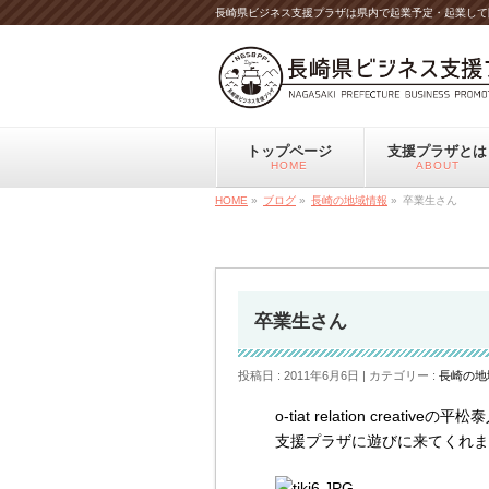
長崎県ビジネス支援プラザは県内で起業予定・起業して
トップページ
支援プラザとは
HOME
ABOUT
HOME
»
ブログ
»
長崎の地域情報
»
卒業生さん
卒業生さん
投稿日 : 2011年6月6日
カテゴリー :
長崎の地
o-tiat relation creativeの
支援プラザに遊びに来てくれま