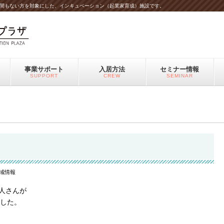
間もない方を対象にした、インキュベーション（起業家育成）施設です。
事業サポート
入居方法
セミナー情報
SUPPORT
CREW
SEMINAR
域情報
平松泰人さんが
した。