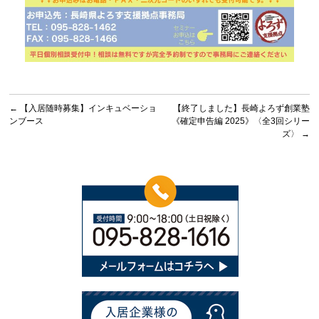
←
【入居随時募集】インキュベーショ
【終了しました】長崎よろず創業塾
ンブース
《確定申告編 2025》〈全3回シリー
ズ〉
→