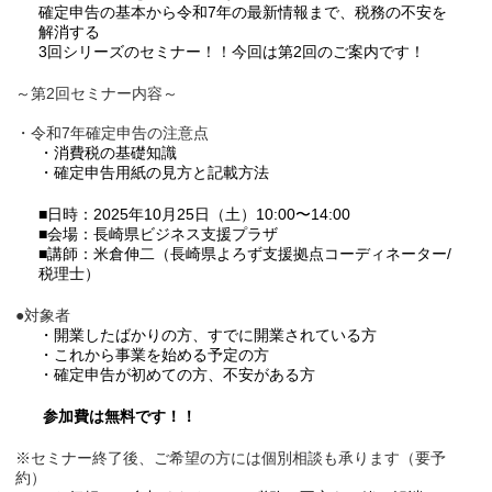
確定申告の基本から令和7年の最新情報まで、税務の不安を
解消する
3回シリーズのセミナー！！今回は第2回のご案内です！
～第2回セミナー内容～
・令和7年確定申告の注意点
・消費税の基礎知識
・確定申告用紙の見方と記載方法
■日時：2025年10月25日（土）10:00〜14:00
■会場：長崎県ビジネス支援プラザ
■講師：米倉伸二（長崎県よろず支援拠点コーディネーター/
税理士）
●対象者
・開業したばかりの方、すでに開業されている方
・これから事業を始める予定の方
・確定申告が初めての方、不安がある方
参加費は無料です！！
※セミナー終了後、ご希望の方には個別相談も承ります（要予
約）