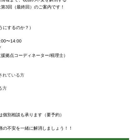
は第3回（最終回）のご案内です！
うにするのか？）
00〜14:00
ザ
支援拠点コーディネーター/税理士）
されている方
る方
は個別相談も承ります（要予約）
務の不安を一緒に解消しましょう！！