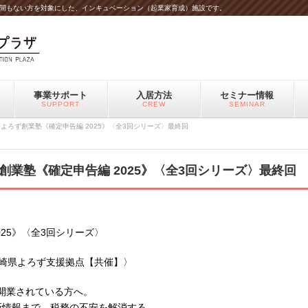
間もない方を対象にした、インキュベーション（起業家育成）施設です。
事業サポート
入居方法
セミナー情報
SUPPORT
CREW
SEMINAR
よろず創業塾《確定申告編 2025》〈全3回シリーズ〉最終回
業塾《確定申告編 2025》〈全3回シリーズ〉最終回
25》〈全3回シリーズ〉
長崎県よろず支援拠点【共催】〉
開業されている方へ。
新情報まで、税務の不安を解消する